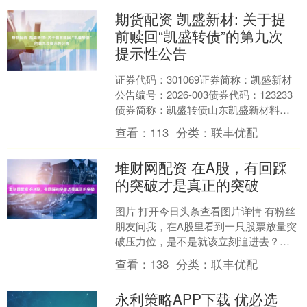
期货配资 凯盛新材: 关于提
前赎回“凯盛转债”的第九次
提示性公告
证券代码：301069证券简称：凯盛新材
公告编号：2026-003债券代码：123233
债券简称：凯盛转债山东凯盛新材料股
份有限公司本公司及董事会全体成员保
查看：
113
分类：
联丰优配
证公....
堆财网配资 在A股，有回踩
的突破才是真正的突破
图片 打开今日头条查看图片详情 有粉丝
朋友问我，在A股里看到一只股票放量突
破压力位，是不是就该立刻追进去？我
的经验是，别着急。在A股，一次干脆的
查看：
138
分类：
联丰优配
突破固然漂亮，但....
永利策略APP下载 优必选