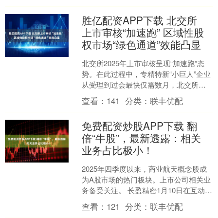
同意公司向特定对象发....
胜亿配资APP下载 北交所
上市审核“加速跑” 区域性股
权市场“绿色通道”效能凸显
北交所2025年上市审核呈现“加速跑”态
势。在此过程中，专精特新“小巨人”企业
从受理到过会最快仅需数月，北交所在
动态筛选中严把质量关，凸显其服务于
查看：
141
分类：
联丰优配
创新型中小企业....
免费配资炒股APP下载 翻
倍“牛股”，最新透露：相关
业务占比极小！
2025年四季度以来，商业航天概念股成
为A股市场的热门板块。上市公司相关业
务备受关注。 长盈精密1月10日在互动平
台表示，公司有为便携式卫星通讯接收
查看：
121
分类：
联丰优配
站提供结构件....