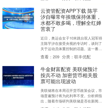
场的快速发展，消费者在选....
云资管配资APP下载 陈芋
汐自曝常年挨饿保持体重，
水都不敢多喝，理解全红婵
苦衷了
近日，奥运会女子10米跳台双人冠军得
主陈芋汐在接受央视的专访时，谈到了
关于运动员体重控制的话题。这一番话
让人们更加深刻地理解了跳水运动员的
查看：
209
分类：
联丰优配
不易，也让许多人纷纷表....
牛金财富配资 美联储预计
按兵不动 加密货币相关股
票可能出现波动
美联储将在本周召开货币政策会议，市
场普遍预计将为此利率不变。分析师指
出，随着市场研判美联储是否在新闻发
布会上释放鸽派暂停信号并回应政治压