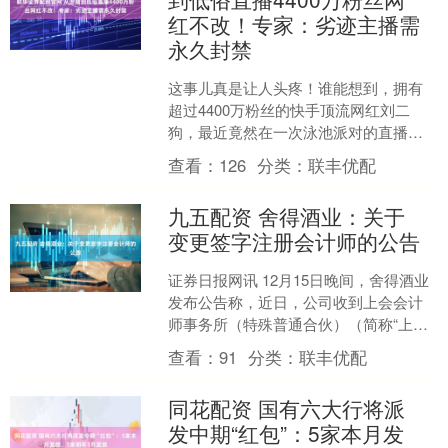
红不改！专家：劣迹主播需
永久封禁
这事儿真是让人头疼！谁能想到，拥有
超过4400万粉丝的快手顶流网红刘二
狗，最近竟然在一次泳池派对的直播中
彻底翻车。这场直播是在12月上旬进行
查看：
126
分类：
联丰优配
的，本来可能是想搞点....
九五配资 舍得酒业：关于
变更签字注册会计师的公告
证券日报网讯 12月15日晚间，舍得酒业
发布公告称，近日，公司收到上会会计
师事务所（特殊普通合伙）（简称“上
会”）出具的《关于变更签字注册会计师
查看：
91
分类：
联丰优配
的函》。上会作为....
同花配资 国有六大行将派
发中期“红包”：5家本月发