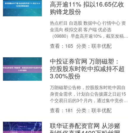
高开逾11% 拟以16.65亿收
购锋龙股份
热点栏目 自选股 数据中心 行情中心 资
金流向 模拟交易 客户端 优必选
（09880）早盘高开逾10%，截至发稿，
股价上涨10.68%，现报121.20港元，
查看：
165
分类：
联丰优配
成....
中投证券官网 万朗磁塑：
控股股东时乾中拟减持不超
3.00%股份
万朗磁塑公告称，控股股东时乾中因自
身资金需求，计划自公告披露之日起15
个交易日后的3个月内，通过集中竞价和
大宗交易方式合计减持不超过256.45万
查看：
181
分类：
联丰优配
股，占公司总股....
联华证券配资官网 从涉赌
到低俗直播4400万粉丝网