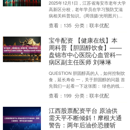
2025年12月1日，江苏省海安市老年大学
高新区分校，老年学员在学习预防艾滋
病相关科普知识。(周强摄/光明图片)
2025年12月1日，在河南省商丘市夏邑县
查看：
135
分类：
联丰优配
栗城....
宝牛配资 【健康在线】本
周科普【胆固醇饮食】——
盘锦市中心医院心血管科一
病区副主任医师 刘琳琳
QUESTION 胆固醇高的人，如何控制饮
食，延长寿命 一，关于胆固醇的问题 首
先我们一起看一下这张图： 绿色的线表
示： 如果一个人的低密度脂蛋白胆固醇
查看：
199
分类：
联丰优配
平均为2....
江西股票配资平台 原油供
需天平不断倾斜！摩根大通
警告：两年后油价恐腰斩