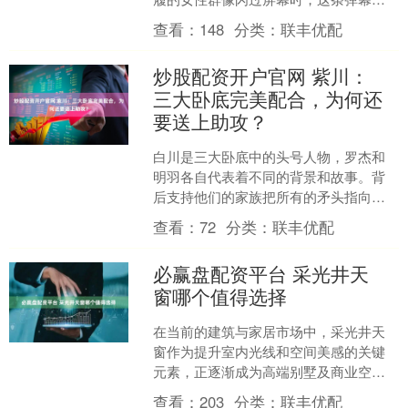
痛了多少人的心。在这个被黑衣组织阴
查看：
148
分类：
联丰优配
影笼罩的推理世界里，她....
炒股配资开户官网 紫川：
三大卧底完美配合，为何还
要送上助攻？
白川是三大卧底中的头号人物，罗杰和
明羽各自代表着不同的背景和故事。背
后支持他们的家族把所有的矛头指向紫
川秀，意图将他铲除。然而，他们却从
查看：
72
分类：
联丰优配
未付诸实际行动，原因有二....
必赢盘配资平台 采光井天
窗哪个值得选择
在当前的建筑与家居市场中，采光井天
窗作为提升室内光线和空间美感的关键
元素，正逐渐成为高端别墅及商业空间
设计中的重要组成部分。然而，随着市
查看：
203
分类：
联丰优配