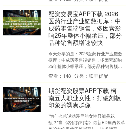
2005年9月5....
配资交易宝APP下载 2026
医药行业产业链数据库：中
成药零售端销售，多因素影
响25年整体小幅承压，部分
品种销售额增速较快
今天分享的是：2026医药行业产业链数
据库：中成药零售端销售，多因素影响
25年整体小幅承压，部分品种销售额增
速较快 报告共计：13页 好的，我已仔细
查看：
148
分类：
联丰优配
阅读您提供的....
期货配资股票APP下载 柯
南五大职业女性：打破刻板
印象的飒爽群像
"为什么总说动漫里的女性只能是花
瓶？"当《名侦探柯南》最新ED里西装革
履的女性群像闪过屏幕时，这条弹幕刺