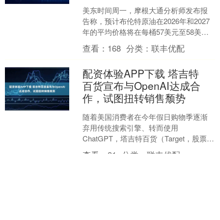
美东时间周一，摩根大通分析师发布报
告称，预计布伦特原油在2026年和2027
年的平均价格将在每桶57美元至58美元
之间。 他们还警告称，除非实施减产措
查看：
168
分类：
联丰优配
施，否则油....
配资体验APP下载 塔吉特
百货宣布与OpenAI达成合
作，试图扭转销售颓势
随着美国消费者在今年假日购物季逐渐
弃用传统搜索引擎、转而使用
ChatGPT，塔吉特百货（Target，股票代
码 TGT）成为最新一家宣布与
查看：
81
分类：
联丰优配
OpenAI（股票....
可盈配资官网 让更多患者
从创新技术中获益（健康焦
点）