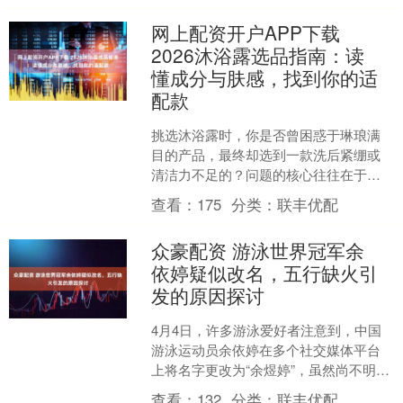
网上配资开户APP下载
2026沐浴露选品指南：读
懂成分与肤感，找到你的适
配款
挑选沐浴露时，你是否曾困惑于琳琅满
目的产品，最终却选到一款洗后紧绷或
清洁力不足的？问题的核心往往在于，
我们过于关注品牌或香味，而忽略了成
查看：
175
分类：
联丰优配
分与自身需求的匹配。20....
众豪配资 游泳世界冠军余
依婷疑似改名，五行缺火引
发的原因探讨
4月4日，许多游泳爱好者注意到，中国
游泳运动员余依婷在多个社交媒体平台
上将名字更改为“余煜婷”，虽然尚不明朗
这是否为其官方真名的更换。 余依婷于
查看：
132
分类：
联丰优配