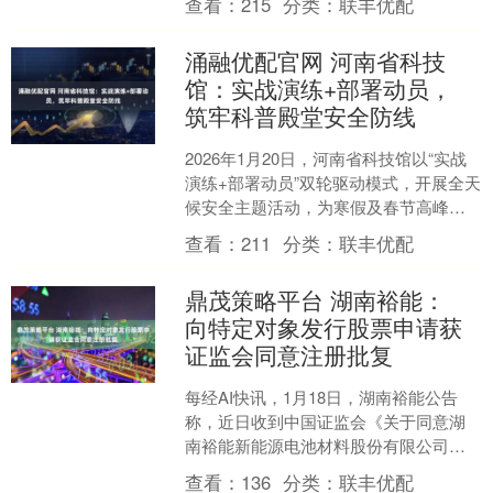
查看：
215
分类：
联丰优配
力与可负担性政策，Coi....
涌融优配官网 河南省科技
馆：实战演练+部署动员，
筑牢科普殿堂安全防线
2026年1月20日，河南省科技馆以“实战
演练+部署动员”双轮驱动模式，开展全天
候安全主题活动，为寒假及春节高峰期
场馆安全运行筑牢保障。 上午10时，反
查看：
211
分类：
联丰优配
恐防暴培....
鼎茂策略平台 湖南裕能：
向特定对象发行股票申请获
证监会同意注册批复
每经AI快讯，1月18日，湖南裕能公告
称，近日收到中国证监会《关于同意湖
南裕能新能源电池材料股份有限公司向
特定对象发行股票注册的批复》。批复
查看：
136
分类：
联丰优配