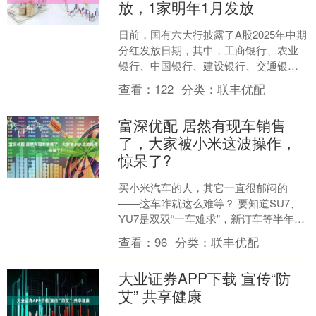
放，1家明年1月发放
日前，国有六大行披露了A股2025年中期
分红发放日期，其中，工商银行、农业
银行、中国银行、建设银行、交通银行
预计于今年12月派发；邮储银行将在明
查看：
122
分类：
联丰优配
年1月12日完成....
富深优配 居然有现车销售
了，大家被小米这波操作，
惊呆了?
买小米汽车的人，其它一直很郁闷的
——这车咋就这么难等？ 要知道SU7、
YU7是双双“一车难求”，新订车等半年都
算快的。就说现在，打开APP一看，SU7
查看：
96
分类：
联丰优配
标准版最少....
大业证券APP下载 宣传“防
艾” 共享健康