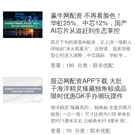
赢牛网配资 不再看脸色！
华虹25%、中芯12%，国产
AI芯片从追赶到生态掌控
四月下旬的港股AI板块，正上演一场耐人
寻味的“冰火两重天”。当智谱、迅策等模
型公司进入调整，中芯国际、华虹半导
体、澜起科技等国产芯片标的却逆势走
查看：
190
分类：
联丰优配
强——华虹半导体....
股迈网配资APP下载 大肚
子海洋精灵臻藏独角鲸成品
限时优惠GK手办潮玩摆件
海洋精灵*臻藏系列： 独角鲸 全套共两只
鲸鱼( 一公一母）尺寸比例为1:35 单体长
度约11厘米左右 公鲸角长约 4厘米 附带
全透场景底座 作品组合后总高度约1....
查看：
70
分类：
联丰优配