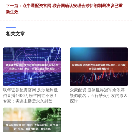
下一篇：
点牛通配资官网 联合国确认安理会涉伊朗制裁决议已重
新生效
相关文章
联华证券配资官网 从涉赌到低
众豪配资 游泳世界冠军余依婷
俗直播4400万粉丝网红不改！
疑似改名，五行缺火引发的原因
专家：劣迹主播需永久封禁
探讨