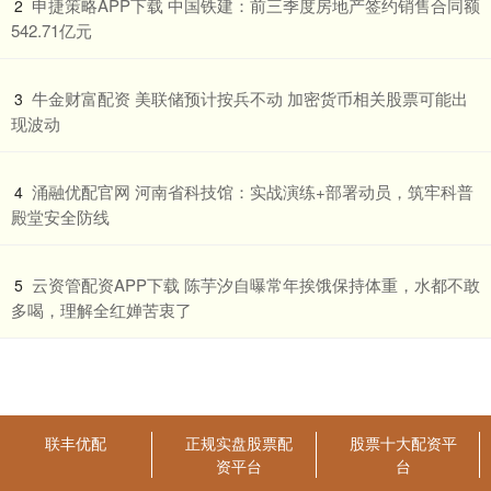
​申捷策略APP下载 中国铁建：前三季度房地产签约销售合同额
2
542.71亿元
​牛金财富配资 美联储预计按兵不动 加密货币相关股票可能出
3
现波动
​涌融优配官网 河南省科技馆：实战演练+部署动员，筑牢科普
4
殿堂安全防线
​云资管配资APP下载 陈芋汐自曝常年挨饿保持体重，水都不敢
5
多喝，理解全红婵苦衷了
联丰优配
正规实盘股票配
股票十大配资平
资平台
台