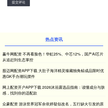
提交评论
热点资讯
赢牛网配资 不再看脸色！华虹25%、中芯12%，国产AI芯片
从追赶到生态掌控
股迈网配资APP下载 大肚子海洋精灵臻藏独角鲸成品限时优
惠GK手办潮玩摆件
网上配资开户APP下载 2026沐浴露选品指南：读懂成分与肤
感，找到你的适配款
众豪配资 游泳世界冠军余依婷疑似改名，五行缺火引发的原