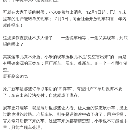
可就在大家干等的时候，小米突然放出消息：12月1日起，已订车未
提车的用户能转单买现车；12月3日，向全社会开放现车销售，年内
就能提车！
这波操作直接让不少人懵了——一边说车难等，一边又卖现车，到底
唱的哪出？
其实这事儿真不矛盾。小米的现车压根儿不是“凭空冒出来”的，而是
有明确来源的三类车：原厂新车、展车、准新车。咱一个一个掰扯清
楚。
展开剩余61%
原厂新车是那些订单取消后的“库存车”。有些用户下单后反悔不要
了，车造出来没法交付，自然就成了库存。
展车更好理解，就是展厅里那些让人看、让人坐的静态展示车，没上
过牌也没跑过路。准新车嘛，则多是运输途中磕了碰了，用户拒提，
官方修好后攒下来的车。这些车来源都清清楚楚，小米也不可能砸手
里，只能当现车处理。