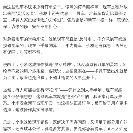
而这些现车不破坏原有订单公平。该等的订单照样等，现车是额外放
出来的“灵活选项”。价格上还有优惠——展车、准新车肯定比原价便
宜，毕竟人家已经“用过”或“修过”。售后更是和新车一模一样，该保的
保，该修的修，完全不用担心。
对急着用车的米粉来说，这波现车简直是“及时雨”。不介意展车或运
损修复车的，现在下手最划算——年内提车，价格还有优惠，售后还
有保障，咋算都不亏。
说白了，小米这波操作就是“灵活处理”，既没动原有订单的蛋糕，又
给等不及的用户多条路。要我说，这招挺实在——毕竟车造出来就是
为了卖，放着也是浪费，不如让需要的人早点开上。
当然，有人可能会觉得“不公平”——凭什么别人等半年，现车就能
提？但仔细想想，这些现车本就是“意外”产生的，和正常订单没关
系。小米没拿新车当现车卖，也没插队正常订单，反而给了用户更多
选择，这波操作其实挺厚道。
总之，小米这波现车销售，既解决了库存问题，又满足了部分用户的
需求，还没破坏公平，算是多方共赢。要是你急着提车，又不太介意