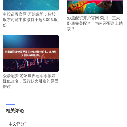
中投证券官网 万朗磁塑：控股
炒股配资开户官网 紫川：三大
股东时乾中拟减持不超3.00%股
卧底完美配合，为何还要送上助
份
攻？
众豪配资 游泳世界冠军余依婷
疑似改名，五行缺火引发的原因
探讨
相关评论
本文评分
*