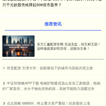
只千元妖股凭啥撑起506倍市盈率？
推荐资讯
东方汇赢配资官网 无油无盐，却又鲜又甜！
这样做蔬菜好吃百倍，还能当主食！
​尚竞配资 天津大学：创新驱动下的城市与高校共荣之路
1
​中证50策略APP下载 电锅炉取暖优选山东东工新能源，电锅
2
炉厂家直供，水分子物化供热机组，高效节能助力温暖过冬
​点点策略 688609，终止重大资产重组！此前股价上涨
3