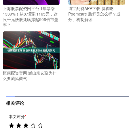
上海股票配资网平台 1年暴涨
博宝配资APP下载 脑雾吃
1339%！从87元到1165元，这
Poemcare 脑舒灵怎么样？成
只千元妖股凭啥撑起506倍市盈
分、机制解读
率？
恒康配资官网 嵩山宗玄聊为什
么要藏风聚气
相关评论
本文评分
*