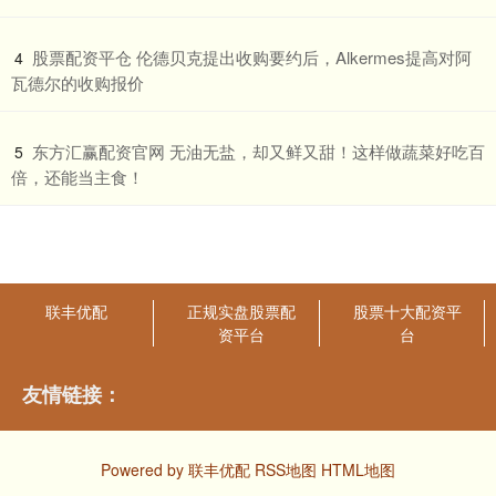
​股票配资平仓 伦德贝克提出收购要约后，Alkermes提高对阿
4
瓦德尔的收购报价
​东方汇赢配资官网 无油无盐，却又鲜又甜！这样做蔬菜好吃百
5
倍，还能当主食！
联丰优配
正规实盘股票配
股票十大配资平
资平台
台
友情链接：
Powered by
联丰优配
RSS地图
HTML地图