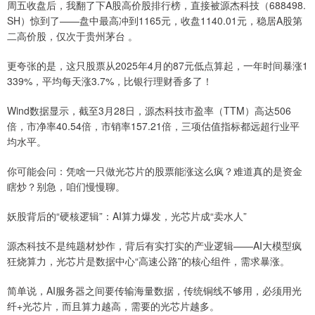
周五收盘后，我翻了下A股高价股排行榜，直接被源杰科技（688498.
SH）惊到了——盘中最高冲到1165元，收盘1140.01元，稳居A股第
二高价股，仅次于贵州茅台 。
更夸张的是，这只股票从2025年4月的87元低点算起，一年时间暴涨1
339%，平均每天涨3.7%，比银行理财香多了！
Wind数据显示，截至3月28日，源杰科技市盈率（TTM）高达506
倍，市净率40.54倍，市销率157.21倍，三项估值指标都远超行业平
均水平。
你可能会问：凭啥一只做光芯片的股票能涨这么疯？难道真的是资金
瞎炒？别急，咱们慢慢聊。
妖股背后的“硬核逻辑”：AI算力爆发，光芯片成“卖水人”
源杰科技不是纯题材炒作，背后有实打实的产业逻辑——AI大模型疯
狂烧算力，光芯片是数据中心“高速公路”的核心组件，需求暴涨。
简单说，AI服务器之间要传输海量数据，传统铜线不够用，必须用光
纤+光芯片，而且算力越高，需要的光芯片越多。