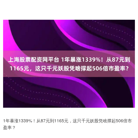
1年暴涨1339%！从87元到1165元，这只千元妖股凭啥撑起506倍市
盈率？