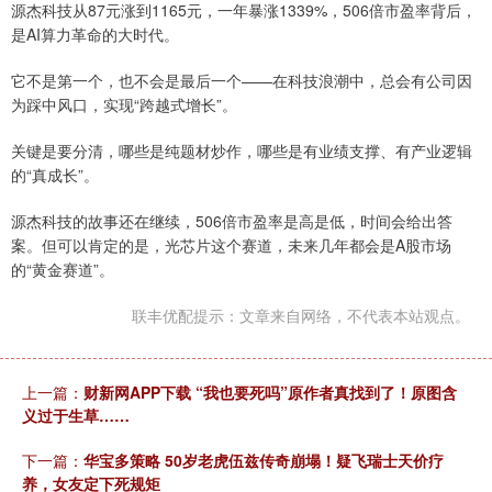
源杰科技从87元涨到1165元，一年暴涨1339%，506倍市盈率背后，
是AI算力革命的大时代。
它不是第一个，也不会是最后一个——在科技浪潮中，总会有公司因
为踩中风口，实现“跨越式增长”。
关键是要分清，哪些是纯题材炒作，哪些是有业绩支撑、有产业逻辑
的“真成长”。
源杰科技的故事还在继续，506倍市盈率是高是低，时间会给出答
案。但可以肯定的是，光芯片这个赛道，未来几年都会是A股市场
的“黄金赛道”。
联丰优配提示：文章来自网络，不代表本站观点。
上一篇：
财新网APP下载 “我也要死吗”原作者真找到了！原图含
义过于生草……
下一篇：
华宝多策略 50岁老虎伍兹传奇崩塌！疑飞瑞士天价疗
养，女友定下死规矩