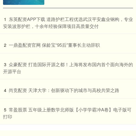
​东英配资APP下载 道路护栏工程优选武汉平安鑫业钢构，专业
1
安装波形护栏，十余年经验保障项目高质量交付
​一鼎盈配资官网 保龄宝“95后”董事长主动辞职
2
​众豪配资 打造国际开源之都！上海将发布国内首个面向海外的
3
开源平台
​尚竞配资 天津大学：创新驱动下的城市与高校共荣之路
4
​常盈股票 五年级上册数学北师版【小学学霸冲A卷】电子版可
5
打印