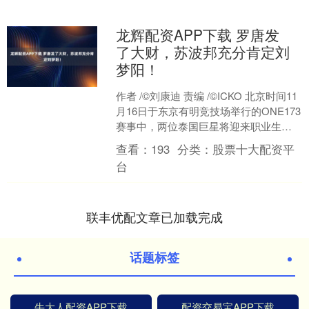
龙辉配资APP下载 罗唐发
了大财，苏波邦充分肯定刘
梦阳！
作者 /©刘康迪 责编 /©ICKO 北京时间11
月16日于东京有明竞技场举行的ONE173
赛事中，两位泰国巨星将迎来职业生涯
的关键战役。 “铁人”罗唐将向空缺....
查看：
193
分类：
股票十大配资平
台
联丰优配文章已加载完成
话题标签
牛大人配资APP下载
配资交易宝APP下载