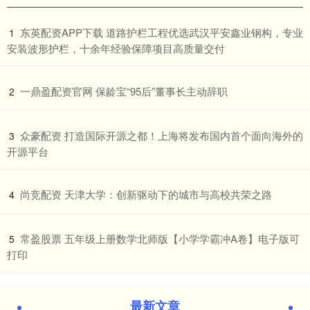
​东英配资APP下载 道路护栏工程优选武汉平安鑫业钢构，专业
1
安装波形护栏，十余年经验保障项目高质量交付
​一鼎盈配资官网 保龄宝“95后”董事长主动辞职
2
​众豪配资 打造国际开源之都！上海将发布国内首个面向海外的
3
开源平台
​尚竞配资 天津大学：创新驱动下的城市与高校共荣之路
4
​常盈股票 五年级上册数学北师版【小学学霸冲A卷】电子版可
5
打印
最新文章