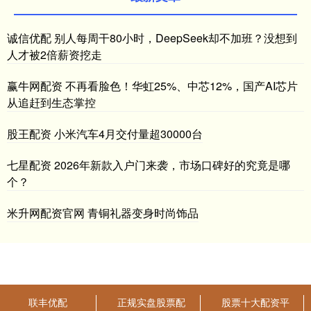
诚信优配 别人每周干80小时，DeepSeek却不加班？没想到
人才被2倍薪资挖走
赢牛网配资 不再看脸色！华虹25%、中芯12%，国产AI芯片
从追赶到生态掌控
股王配资 小米汽车4月交付量超30000台
七星配资 2026年新款入户门来袭，市场口碑好的究竟是哪
个？
米升网配资官网 青铜礼器变身时尚饰品
联丰优配
正规实盘股票配
股票十大配资平