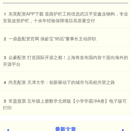
​东英配资APP下载 道路护栏工程优选武汉平安鑫业钢构，专业
1
安装波形护栏，十余年经验保障项目高质量交付
​一鼎盈配资官网 保龄宝“95后”董事长主动辞职
2
​众豪配资 打造国际开源之都！上海将发布国内首个面向海外的
3
开源平台
​尚竞配资 天津大学：创新驱动下的城市与高校共荣之路
4
​常盈股票 五年级上册数学北师版【小学学霸冲A卷】电子版可
5
打印
最新文章