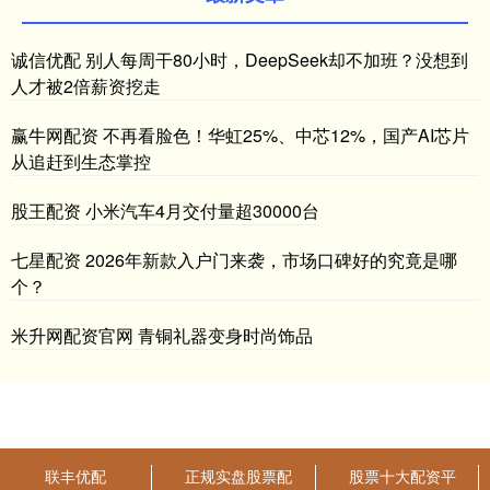
诚信优配 别人每周干80小时，DeepSeek却不加班？没想到
人才被2倍薪资挖走
赢牛网配资 不再看脸色！华虹25%、中芯12%，国产AI芯片
从追赶到生态掌控
股王配资 小米汽车4月交付量超30000台
七星配资 2026年新款入户门来袭，市场口碑好的究竟是哪
个？
米升网配资官网 青铜礼器变身时尚饰品
联丰优配
正规实盘股票配
股票十大配资平