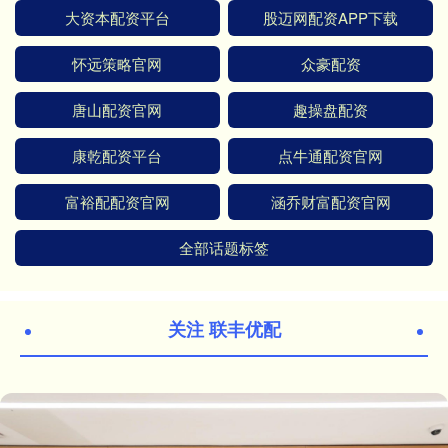
大资本配资平台
股迈网配资APP下载
怀远策略官网
众豪配资
唐山配资官网
趣操盘配资
康乾配资平台
点牛通配资官网
富裕配配资官网
涵乔财富配资官网
全部话题标签
关注 联丰优配