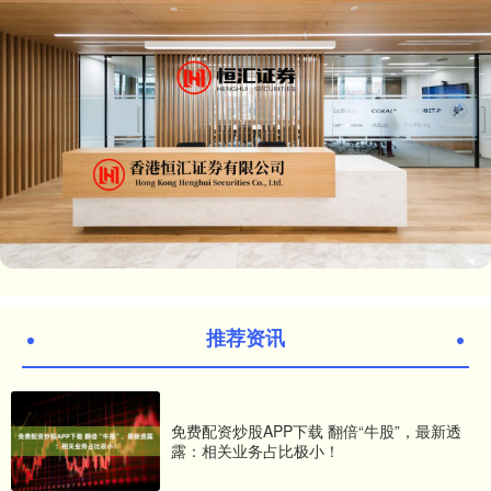
推荐资讯
免费配资炒股APP下载 翻倍“牛股”，最新透
露：相关业务占比极小！